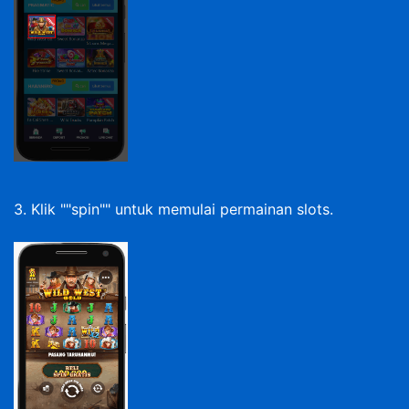
3. Klik ""spin"" untuk memulai permainan slots.