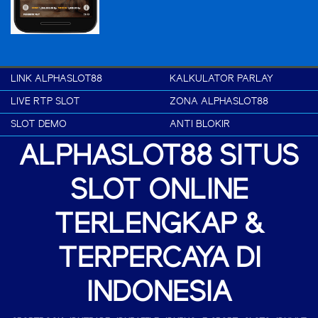
LINK ALPHASLOT88
KALKULATOR PARLAY
LIVE RTP SLOT
ZONA ALPHASLOT88
SLOT DEMO
ANTI BLOKIR
ALPHASLOT88 SITUS
SLOT ONLINE
TERLENGKAP &
TERPERCAYA DI
INDONESIA